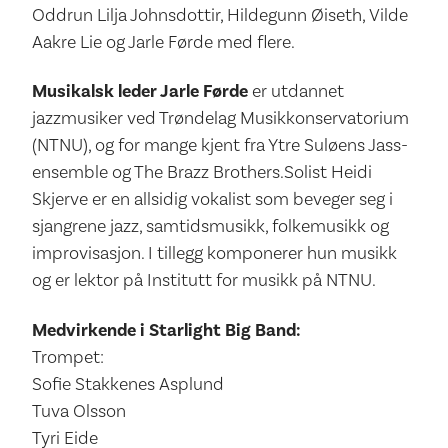
Oddrun Lilja Johnsdottir, Hildegunn Øiseth, Vilde
Aakre Lie og Jarle Førde med flere.
Musikalsk leder Jarle Førde
er utdannet
jazzmusiker ved Trøndelag Musikkonservatorium
(NTNU), og for mange kjent fra Ytre Suløens Jass-
ensemble og The Brazz Brothers.Solist Heidi
Skjerve er en allsidig vokalist som beveger seg i
sjangrene jazz, samtidsmusikk, folkemusikk og
improvisasjon. I tillegg komponerer hun musikk
og er lektor på Institutt for musikk på NTNU.
Medvirkende i Starlight Big Band:
Trompet:
Sofie Stakkenes Asplund
Tuva Olsson
Tyri Eide