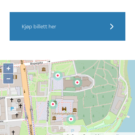
Kjøp billett her
+
−