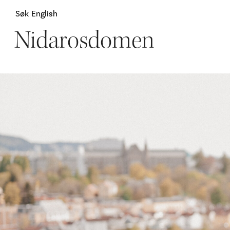
Søk
English
Nidarosdomen
Attraksjoner
H