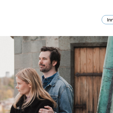
In
va skjer?
Ditt besøk