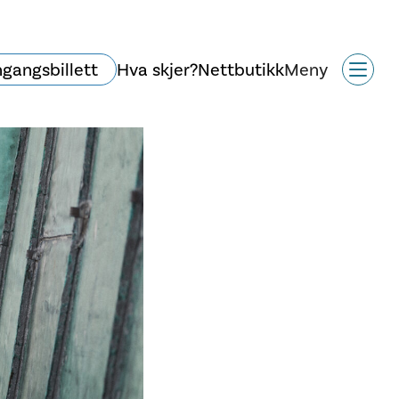
ngangsbillett
Hva skjer?
Nettbutikk
Meny