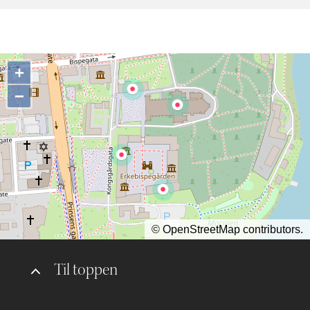
+
−
©
OpenStreetMap
contributors.
Til toppen