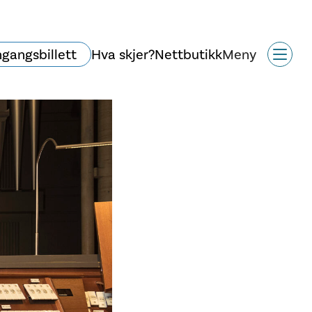
ngangsbillett
Hva skjer?
Nettbutikk
Meny