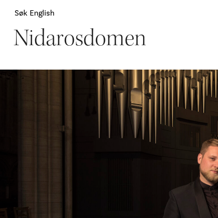
Søk
English
Nidarosdomen
Attraksjoner
H