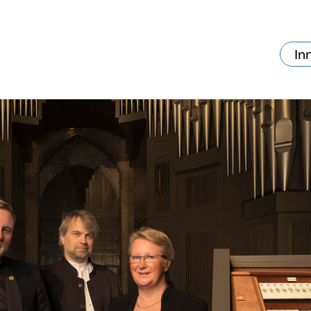
In
va skjer?
Ditt besøk