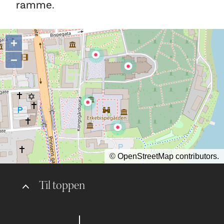
ramme.
+
−
©
OpenStreetMap
contributors.
Til toppen