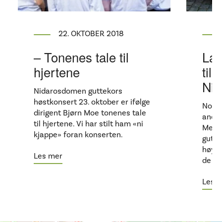
22. OKTOBER 2018
– Tonenes tale til
Lad
hjertene
til
Ni
Nidarosdomen guttekors
høstkonsert 23. oktober er ifølge
Noen 
dirigent Bjørn Moe tonenes tale
andre
til hjertene. Vi har stilt ham «ni
Men, 
kjappe» foran konserten.
gutte
høyme
Les mer
de sa
Les 