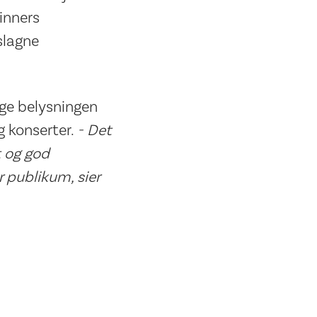
inners
slagne
ge belysningen
g konserter.
- Det
t og god
r publikum, sier