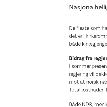
Nasjonalhel
De fleste som ha
det er i kirkerom
både kirkegjenge
Bidrag fra regje
I sommer presen
regjering vil dek
mot at norsk næri
Totalkostnaden fo
Både NDR, menig