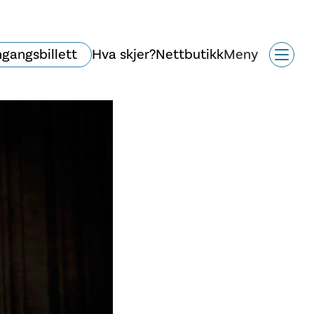
ngangsbillett
Hva skjer?
Nettbutikk
Meny