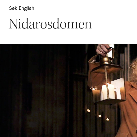
Søk
English
Nidarosdomen
Attraksjoner
H