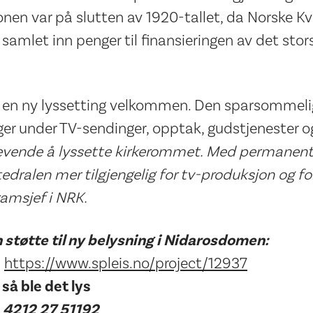
nen var på slutten av 1920-tallet, da Norske Kv
samlet inn penger til finansieringen av det stor
 en ny lyssetting velkommen. Den sparsommeli
ger under TV-sendinger, opptak, gudstjenester o
krevende å lyssette kirkerommet. Med permanen
tedralen mer tilgjengelig for tv-produksjon og fo
ramsjef i NRK.
in støtte til ny belysning i Nidarosdomen:
:
https://www.spleis.no/project/12937
så ble det lys
:
4212 27 51192