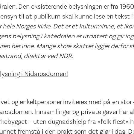
dralen. Den eksisterende belysningen er fra 1960-
hensyn til at publikum skal kunne lese en tekst 
hele Norges kirke. Det er et kulturminne, et iko
ns belysning i katedralen er utdatert og gir ing
uren her inne. Mange store skatter ligger derfor sk
kestrand, direktør ved NDR.
lysning i Nidarosdomen!
ivet og enkeltpersoner inviteres med på en sto
Nidarosdomen. Innsamlinger og private gaver har a
irkebygget – uten dugnadshjelp fra «folk flest» 
net fremstå i den prakt som det gjør i dag. D