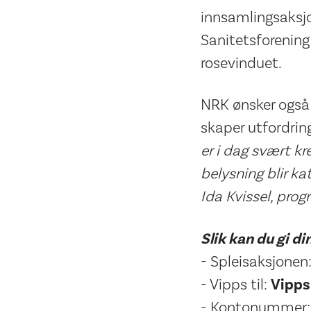
innsamlingsaksjo
Sanitetsforening 
rosevinduet.
NRK ønsker også
skaper utfordrin
er i dag svært 
belysning blir ka
Ida Kvissel, prog
Slik kan du gi d
- Spleisaksjonen
- Vipps til:
Vipps 
- Kontonummer