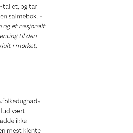
tallet, og tar
i en salmebok.
-
n og et nasjonalt
enting til den
jult i mørket,
r «folkedugnad»
lltid vært
hadde ikke
en mest kjente