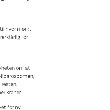
til hvor mørkt
er dårlig for
nyheten om at
 i Nidarosdomen,
 resten.
ner kroner
et for ny