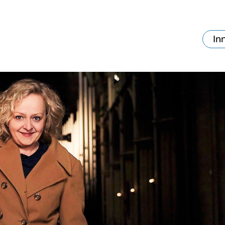
In
va skjer?
Ditt besøk