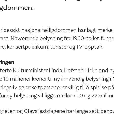
ligdommen.
r besøkt nasjonalhelligdommen har lagt merke 
met. Nåværende belysning fra 1960-tallet funger
re, konsertpublikum, turister og TV-opptak.
ringen
terte Kulturminister Linda Hofstad Helleland 
ke 10 millioner kroner til ny innvendig belysning
ngsliv og enkeltpersoner er villig til å spleise på
r ny belysning vil ligge mellom 20 og 22 millio
heten og Olavsfestdagene har lenge sett behov