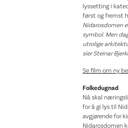
lyssetting i kate
først og fremst 
Nidarosdomen er 
symbol. Men dage
utrolige arkitekt
sier Steinar Bjer
Se film om ny be
Folkedugnad
Nå skal næringsl
for å gi lys til 
avgjørende for k
Nidarosdomen kun