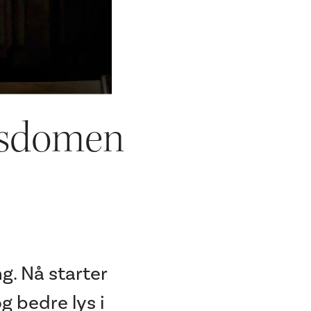
rosdomen
g. Nå starter
og bedre lys i