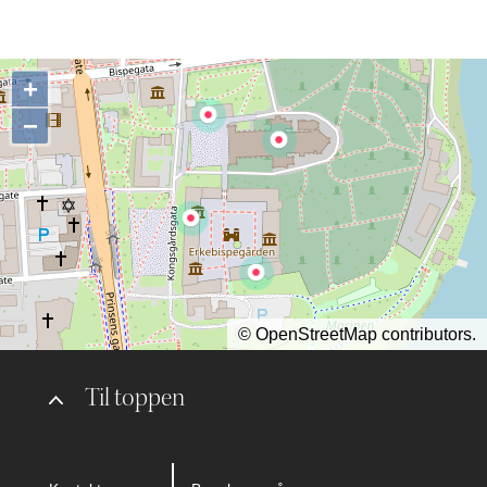
+
−
©
OpenStreetMap
contributors.
Til toppen