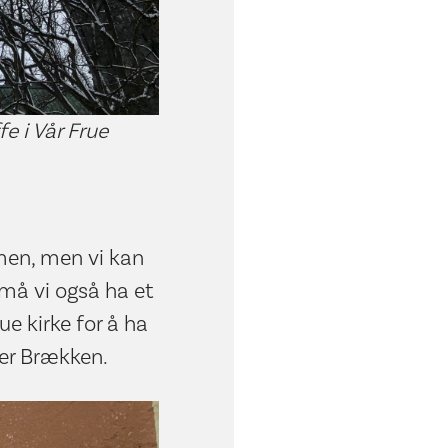
e i Vår Frue
men, men vi kan
 må vi også ha et
ue kirke for å ha
ier Brækken.