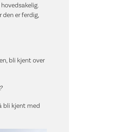
, hovedsakelig.
 den er ferdig,
n, bli kjent over
?
å bli kjent med