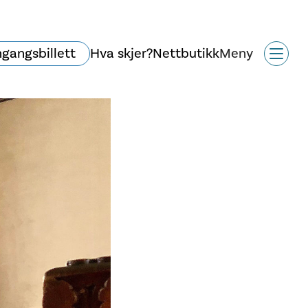
ngangsbillett
Hva skjer?
Nettbutikk
Meny