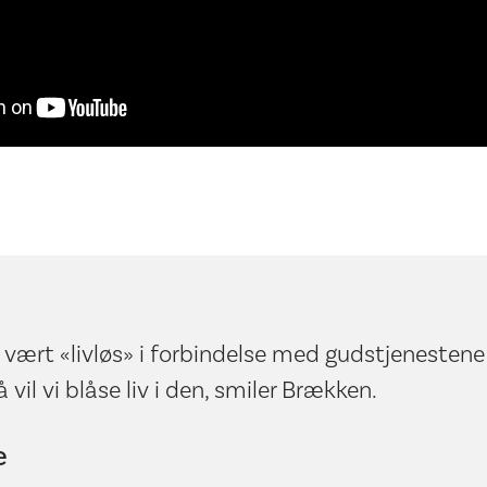
r vært «livløs» i forbindelse med gudstjenesten
 vil vi blåse liv i den, smiler Brækken.
e