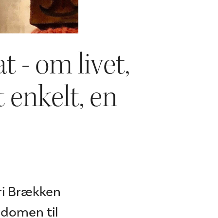
t - om livet,
 enkelt, en
ari Brækken
sdomen til