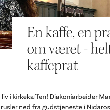
En kaffe, en pra
om været - helt
kaffeprat
i liv i kirkekaffen! Diakoniarbeider M
 rusler ned fra gudstjeneste i Nidaro