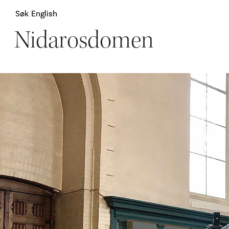
Søk
English
Nidarosdomen
Attraksjoner
H