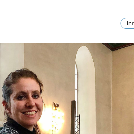
In
va skjer?
Ditt besøk