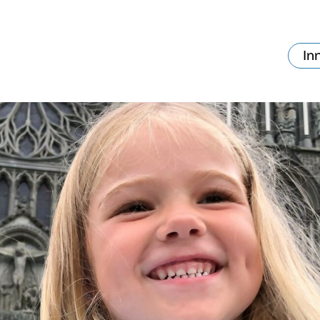
In
va skjer?
Ditt besøk