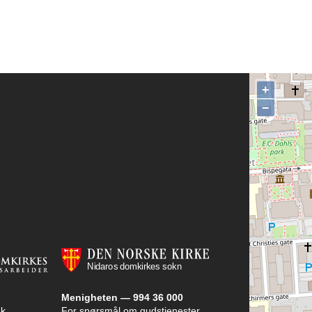
+
−
Menigheten — 994 36 000
k,
For spørsmål om gudstjenester,