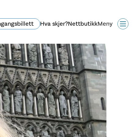
ngangsbillett
Hva skjer?
Nettbutikk
Meny