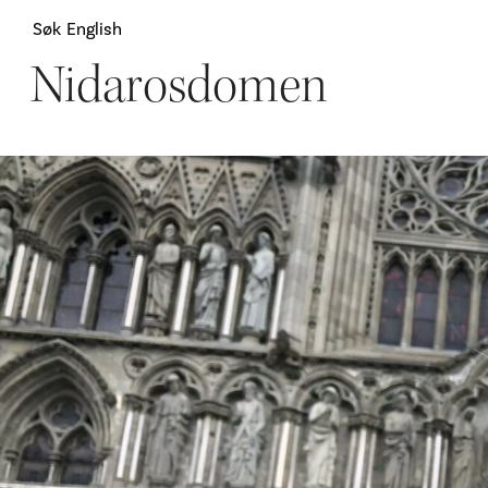
Søk
English
Nidarosdomen
Attraksjoner
H