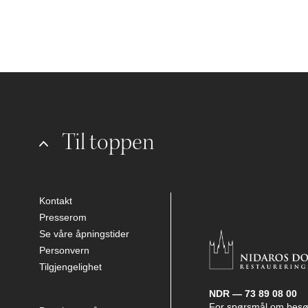
Til toppen
Kontakt
Presserom
Se våre åpningstider
Personvern
Tilgjengelighet
NDR — 73 89 08 00
For spørsmål om besø