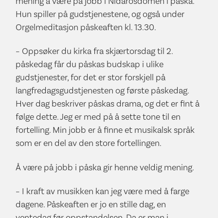
mening å være på jobb i Nidarosdomen i påska.
Hun spiller på gudstjenestene, og også under
Orgelmeditasjon påskeaften kl. 13.30.
– Oppsøker du kirka fra skjærtorsdag til 2.
påskedag får du påskas budskap i ulike
gudstjenester, for det er stor forskjell på
langfredagsgudstjenesten og første påskedag.
Hver dag beskriver påskas drama, og det er fint å
følge dette. Jeg er med på å sette tone til en
fortelling. Min jobb er å finne et musikalsk språk
som er en del av den store fortellingen.
Å være på jobb i påska gir henne veldig mening.
– I kraft av musikken kan jeg være med å farge
dagene. Påskeaften er jo en stille dag, en
ventedag før oppstandelsen. Da er man i