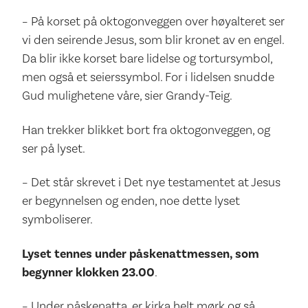
– På korset på oktogonveggen over høyalteret ser
vi den seirende Jesus, som blir kronet av en engel.
Da blir ikke korset bare lidelse og tortursymbol,
men også et seierssymbol. For i lidelsen snudde
Gud mulighetene våre, sier Grandy-Teig.
Han trekker blikket bort fra oktogonveggen, og
ser på lyset.
– Det står skrevet i Det nye testamentet at Jesus
er begynnelsen og enden, noe dette lyset
symboliserer.
Lyset tennes under påskenattmessen, som
begynner klokken 23.00
.
– Under påskenatta, er kirka helt mørk og så