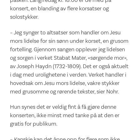
påsken. Langfredag kl. 18.00 er de med på
konsert, en blanding av flere korsatser og
solostykker.
– Jeg synger to altsatser som handler om Jesu
mors lidelse for sin sønn under korset, en grusom
fortelling. Gjennom sangen opplever jeg lidelsen
og sorgen i verket Stabat Mater, «sørgende mor»,
av Joseph Haydn (1732-1809). Det er også aktuelt
i dag med urolighetene i verden. Verket handler i
hovedsak om Jesu mors lidelse, vakre stykker
med grusomme og rørende tekster, sier Nohr.
Hun synes det er veldig fint å få gjøre denne
konserten, ikke minst med tanke på at den er
gratis for publikum.
– Kanskje kan det åpne opp for flere som ikke