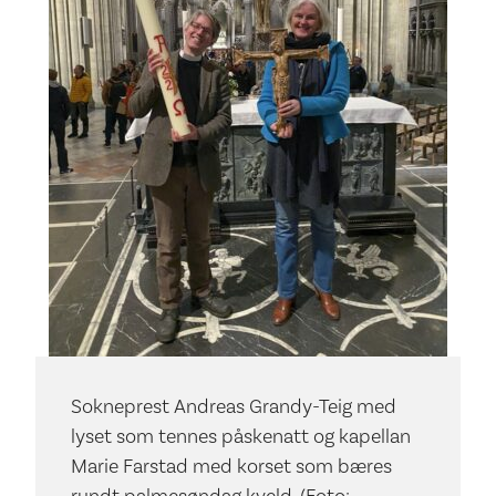
Sokneprest Andreas Grandy-Teig med
lyset som tennes påskenatt og kapellan
Marie Farstad med korset som bæres