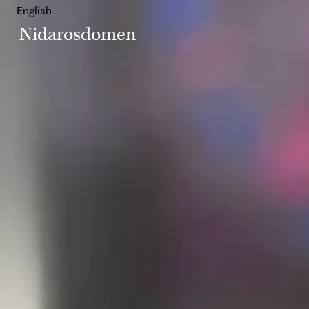
English
Nidarosdomen
Attraksjoner
H