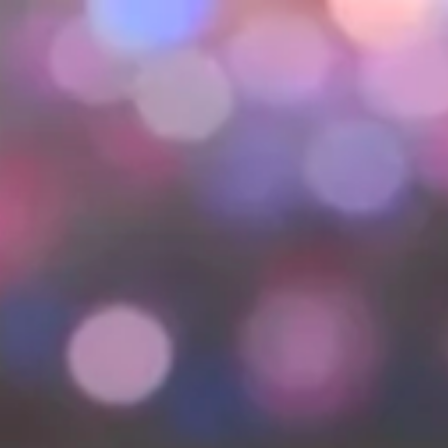
va skjer?
Ditt besøk