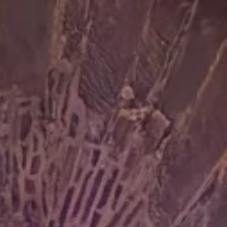
va skjer?
Ditt besøk