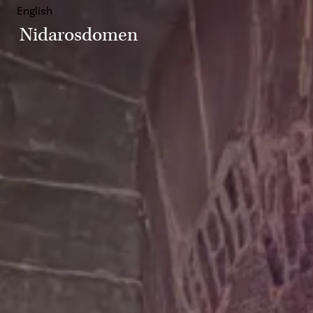
English
Nidarosdomen
Attraksjoner
H