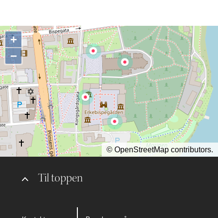
+
−
©
OpenStreetMap
contributors.
Til toppen