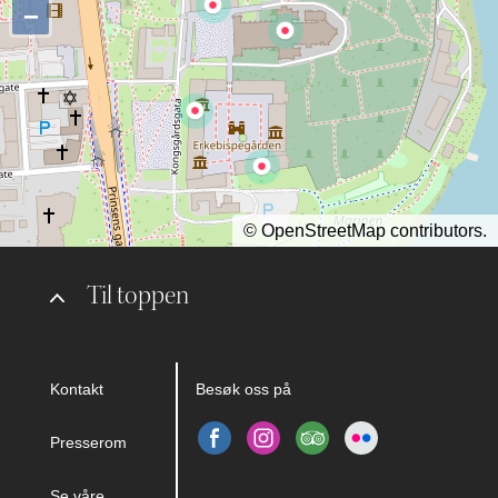
−
©
OpenStreetMap
contributors.
Til toppen
Kontakt
Besøk oss på
Presserom
Se våre