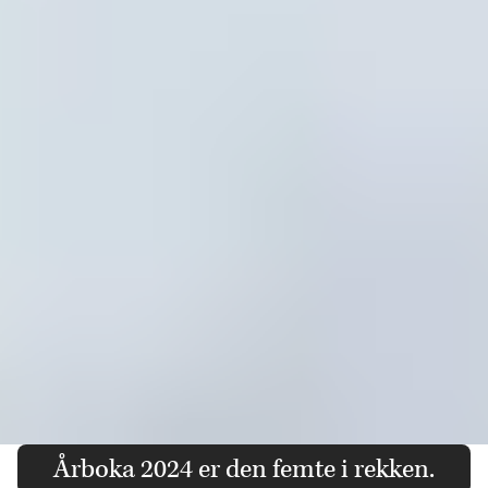
Årboka 2024 er den femte i rekken.