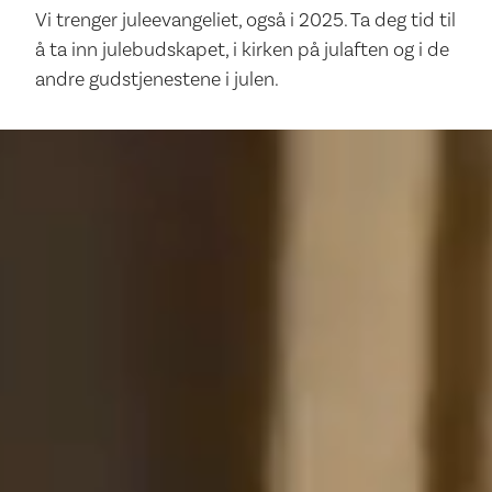
Vi trenger juleevangeliet, også i 2025. Ta deg tid til
å ta inn julebudskapet, i kirken på julaften og i de
andre gudstjenestene i julen.