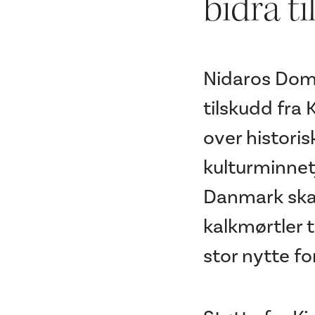
bidra ti
Nidaros Domk
tilskudd fra 
over histori
kulturminnet
Danmark skal
kalkmørtler t
stor nytte fo