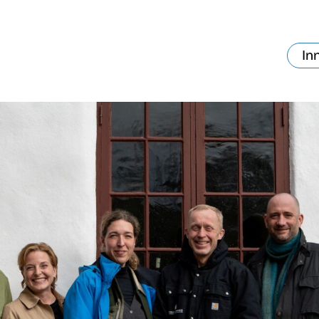
In
va skjer?
Ditt besøk