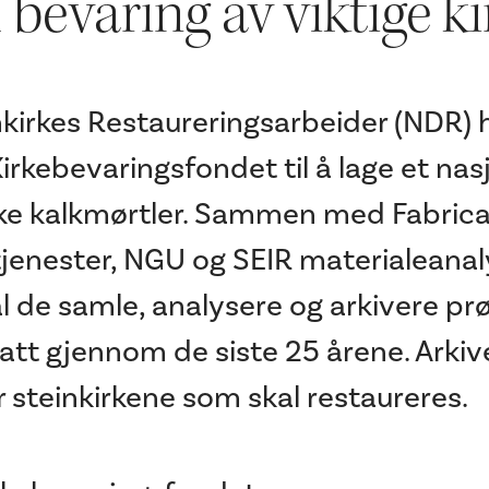
l bevaring av viktige k
irkes Restaureringsarbeider (NDR) h
Kirkebevaringsfondet til å lage et nas
ske kalkmørtler. Sammen med Fabric
jenester, NGU og SEIR materialeanal
 de samle, analysere og arkivere pr
att gjennom de siste 25 årene. Arkivet
r steinkirkene som skal restaureres.