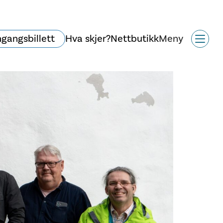
ngangsbillett
Hva skjer?
Nettbutikk
Meny