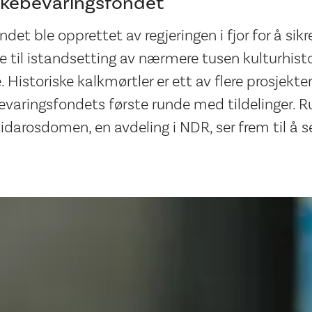
irkebevaringsfondet
det ble opprettet av regjeringen i fjor for å sikr
 til istandsetting av nærmere tusen kulturhisto
. Historiske kalkmørtler er ett av flere prosjekte
bevaringsfondets første runde med tildelinger. R
idarosdomen, en avdeling i NDR, ser frem til å s