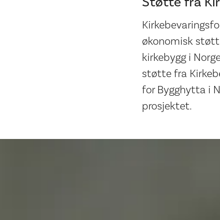
Støtte fra K
Kirkebevaringsfon
økonomisk støtte
kirkebygg i Norge
støtte fra Kirke
for Bygghytta i N
prosjektet.