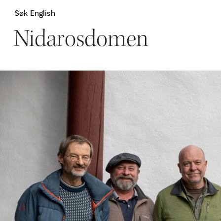
Søk
English
Nidarosdomen
Attraksjoner
H