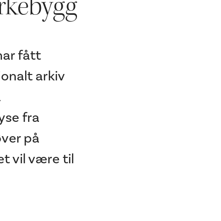
irkebygg
ar fått
jonalt arkiv
a
yse fra
øver på
 vil være til