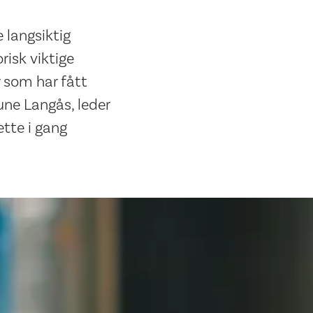
e langsiktig
risk viktige
r som har fått
une Langås, leder
ette i gang