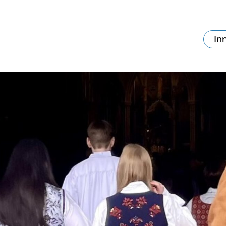
In
va skjer?
Ditt besøk