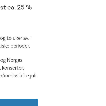
ast ca. 25 %
og to uker av. I
iske perioder.
 og Norges
 konserter,
månedsskifte juli