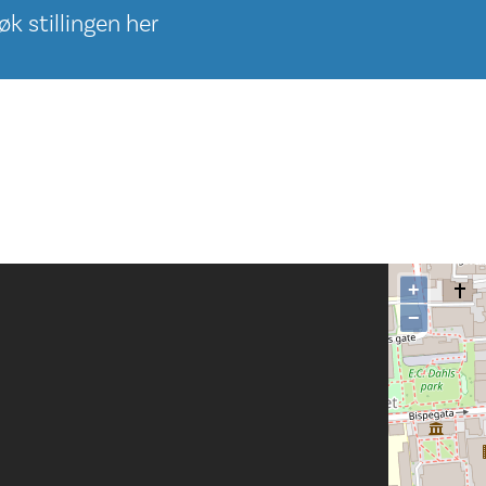
k stillingen her
+
−