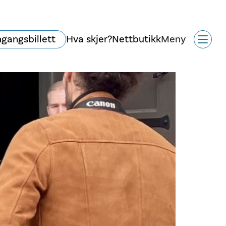
ngangsbillett
Hva skjer?
Nettbutikk
Meny