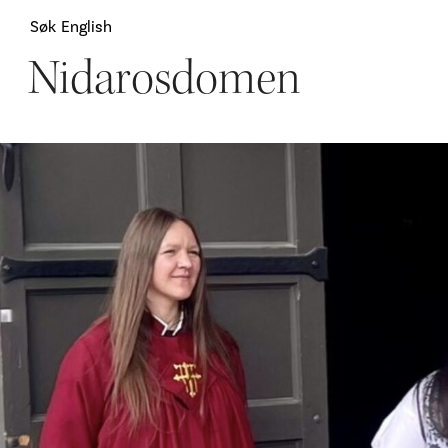
Søk
English
Nidarosdomen
Attraksjoner
H