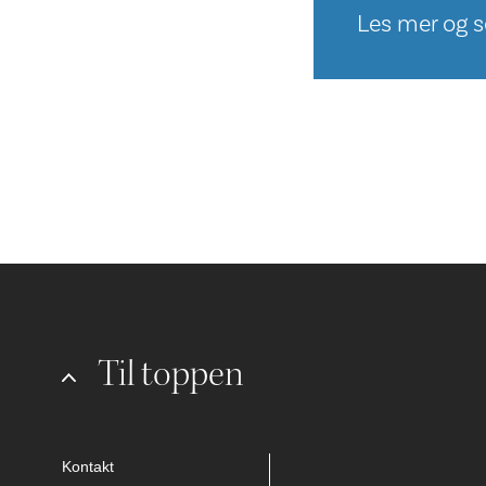
Les mer og sø
Til toppen
Kontakt