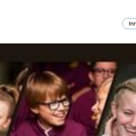
In
va skjer?
Ditt besøk