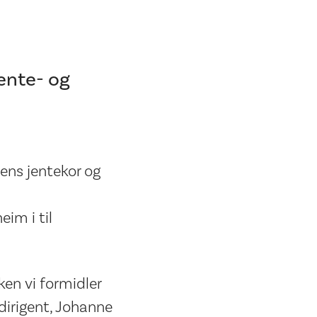
ente- og
ns jentekor og
im i til
en vi formidler
s dirigent, Johanne