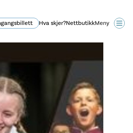
ngangsbillett
Hva skjer?
Nettbutikk
Meny