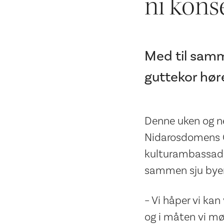
ni konse
Med til samm
guttekor hør
Denne uken og n
Nidarosdomens G
kulturambassadør
sammen sju byer
– Vi håper vi k
og i måten vi møte