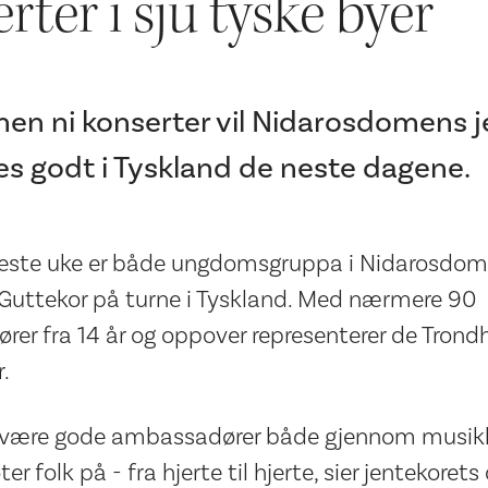
rter i sju tyske byer
en ni konserter vil Nidarosdomens j
es godt i Tyskland de neste dagene.
este uke er både ungdomsgruppa i Nidarosdome
uttekor på turne i Tyskland. Med nærmere 90
er fra 14 år og oppover representerer de Trondhe
.
an være gode ambassadører både gjennom musikk
r folk på - fra hjerte til hjerte, sier jentekoret