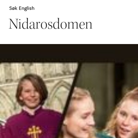
Søk
English
Nidarosdomen
Attraksjoner
H