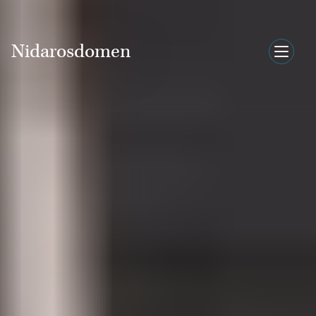
Nidarosdomen
Nidarosdomen
English
Inngangsbillett
Meny
Hva skjer?
Nettbutikk
Søk
Attraksjoner
Hva skjer?