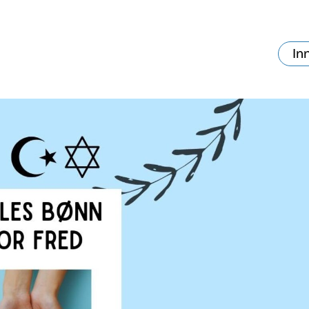
In
va skjer?
Ditt besøk