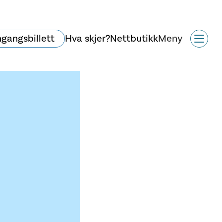
ngangsbillett
Hva skjer?
Nettbutikk
Meny