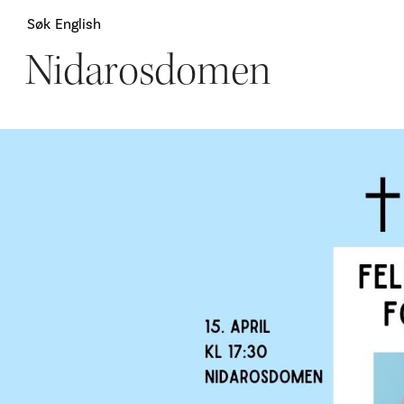
Søk
English
Nidarosdomen
Attraksjoner
H