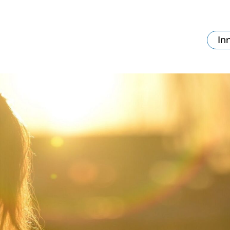
In
va skjer?
Ditt besøk