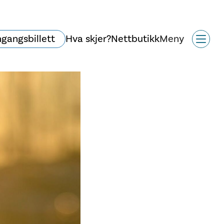
ngangsbillett
Hva skjer?
Nettbutikk
Meny