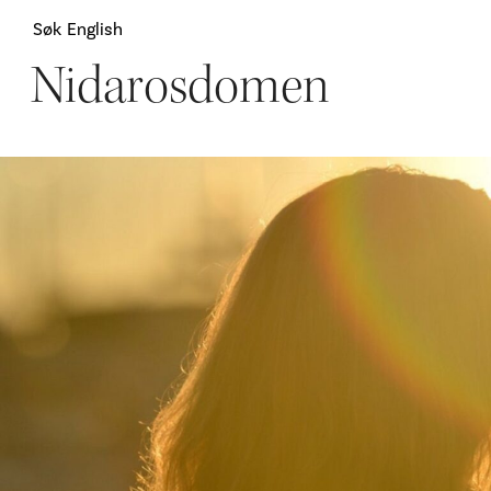
Søk
English
Nidarosdomen
Attraksjoner
H