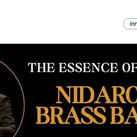
In
va skjer?
Ditt besøk