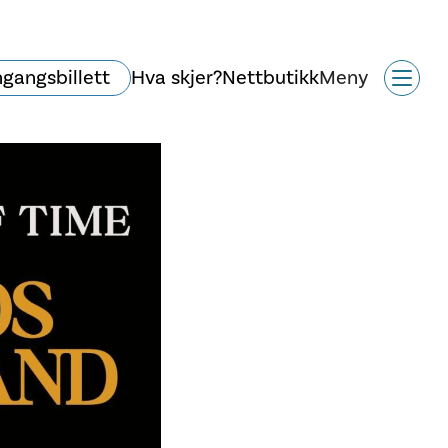
ngangsbillett
Hva skjer?
Nettbutikk
Meny