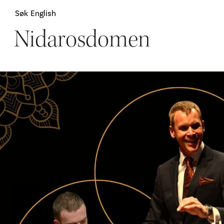
Søk
English
Nidarosdomen
Attraksjoner
H