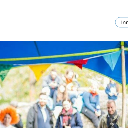
In
va skjer?
Ditt besøk