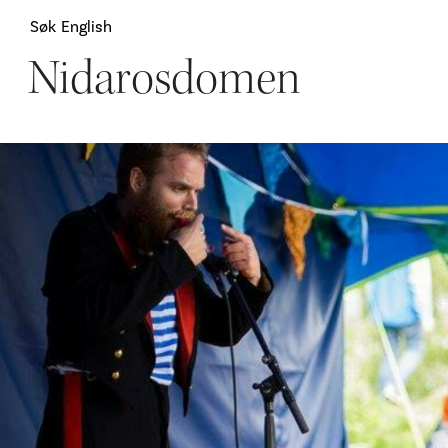
Søk
English
Nidarosdomen
Attraksjoner
H