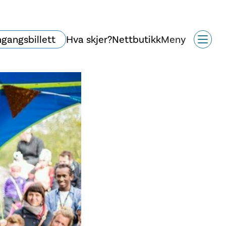
ngangsbillett
Hva skjer?
Nettbutikk
Meny