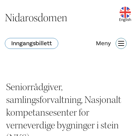
Nidarosdomen
Nidarosdomen
English
English
Inngangsbillett
Inngangsbillett
Meny
Meny
Hva skjer?
Nettbutikk
Søk
Seniorrådgiver,
samlingsforvaltning, Nasjonalt
Attraksjoner
kompetansesenter for
Hva skjer?
verneverdige bygninger i stein