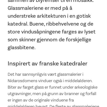
sammen av blyremser til en mosaikk.
Glassmaleriene er med på å
understreke arkitekturen i en gotisk
katedral. Buene, ribbehvelvene og de
store vindusåpningene farges av lyset
som skinner gjennom de forskjellige
glassbitene.
Inspirert av franske katedraler
Det har sannsynligvis vært glassmalerier i
Nidarosdomens vinduer også i middelalderen.
Biter av farget glass er funnet under arkeologiske
utgravninger, men på grunn av branner og forfall
er ingen av de originale vinduene fra
middelalderen bevart. De fleste av glassmaleriene