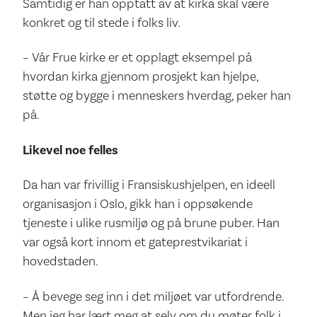
Samtidig er han opptatt av at kirka skal være
konkret og til stede i folks liv.
– Vår Frue kirke er et opplagt eksempel på
hvordan kirka gjennom prosjekt kan hjelpe,
støtte og bygge i menneskers hverdag, peker han
på.
Likevel noe felles
Da han var frivillig i Fransiskushjelpen, en ideell
organisasjon i Oslo, gikk han i oppsøkende
tjeneste i ulike rusmiljø og på brune puber. Han
var også kort innom et gateprestvikariat i
hovedstaden.
– Å bevege seg inn i det miljøet var utfordrende.
Men jeg har lært meg at selv om du møter folk i