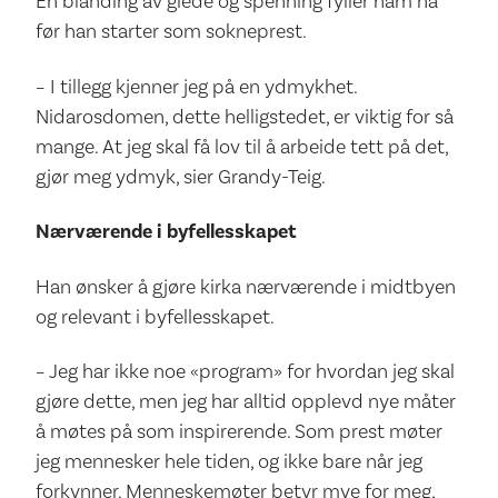
En blanding av glede og spenning fyller ham nå
før han starter som sokneprest.
– I tillegg kjenner jeg på en ydmykhet.
Nidarosdomen, dette helligstedet, er viktig for så
mange. At jeg skal få lov til å arbeide tett på det,
gjør meg ydmyk, sier Grandy-Teig.
Nærværende i byfellesskapet
Han ønsker å gjøre kirka nærværende i midtbyen
og relevant i byfellesskapet.
– Jeg har ikke noe «program» for hvordan jeg skal
gjøre dette, men jeg har alltid opplevd nye måter
å møtes på som inspirerende. Som prest møter
jeg mennesker hele tiden, og ikke bare når jeg
forkynner. Menneskemøter betyr mye for meg,