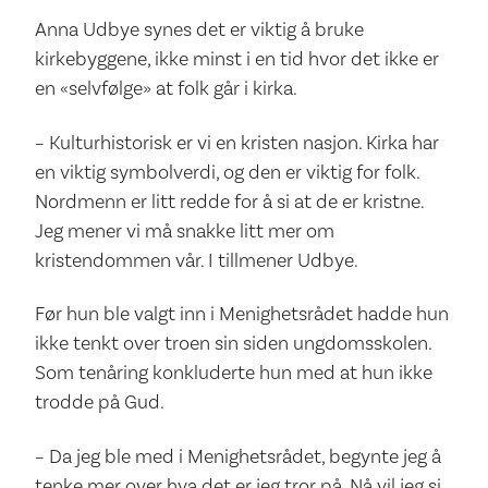
Anna Udbye synes det er viktig å bruke
kirkebyggene, ikke minst i en tid hvor det ikke er
en «selvfølge» at folk går i kirka.
– Kulturhistorisk er vi en kristen nasjon. Kirka har
en viktig symbolverdi, og den er viktig for folk.
Nordmenn er litt redde for å si at de er kristne.
Jeg mener vi må snakke litt mer om
kristendommen vår. I tillmener Udbye.
Før hun ble valgt inn i Menighetsrådet hadde hun
ikke tenkt over troen sin siden ungdomsskolen.
Som tenåring konkluderte hun med at hun ikke
trodde på Gud.
– Da jeg ble med i Menighetsrådet, begynte jeg å
tenke mer over hva det er jeg tror på. Nå vil jeg si