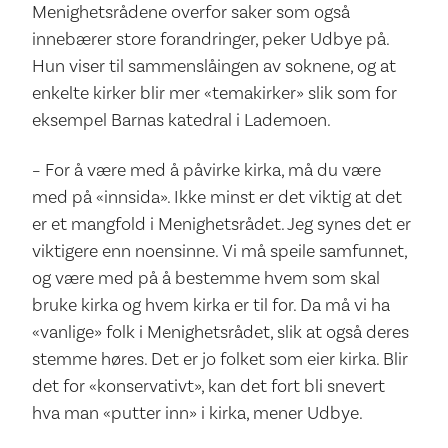
Menighetsrådene overfor saker som også
innebærer store forandringer, peker Udbye på.
Hun viser til sammenslåingen av soknene, og at
enkelte kirker blir mer «temakirker» slik som for
eksempel Barnas katedral i Lademoen.
– For å være med å påvirke kirka, må du være
med på «innsida». Ikke minst er det viktig at det
er et mangfold i Menighetsrådet. Jeg synes det er
viktigere enn noensinne. Vi må speile samfunnet,
og være med på å bestemme hvem som skal
bruke kirka og hvem kirka er til for. Da må vi ha
«vanlige» folk i Menighetsrådet, slik at også deres
stemme høres. Det er jo folket som eier kirka. Blir
det for «konservativt», kan det fort bli snevert
hva man «putter inn» i kirka, mener Udbye.