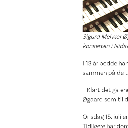
Sigurd Melvær Øga
konserten i Nidar
I 13 år bodde han
sammen på de to
– Klart det ga en
Øgaard som til d
Onsdag 15. juli e
Tidligere har dom