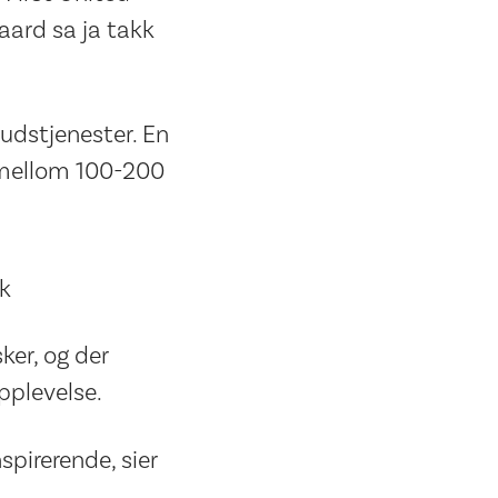
aard sa ja takk
gudstjenester. En
d mellom 100-200
lk
er, og der
pplevelse.
nspirerende, sier