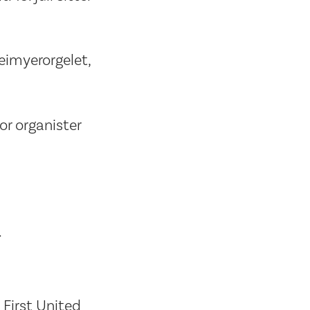
teimyerorgelet,
or organister
.
 First United