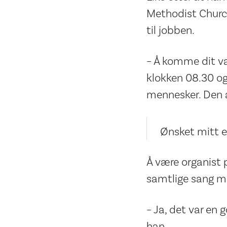
Methodist Church
til jobben.
– Å komme dit var
klokken 08.30 og
mennesker. Den a
Ønsket mitt er
Å være organist
samtlige sang med
– Ja, det var en g
han.