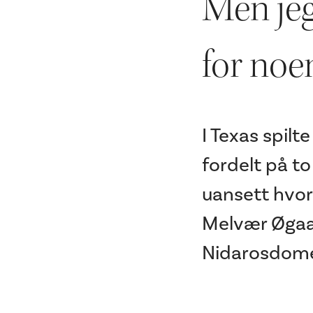
Men jeg
for noe
​I Texas spil
fordelt på to
uansett hvor
Melvær Øgaar
Nidarosdome