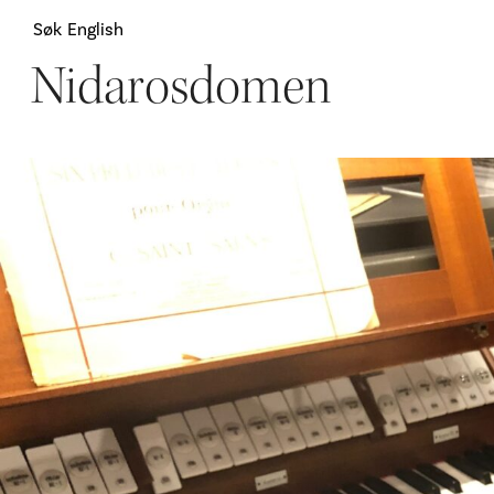
Søk
English
Nidarosdomen
Attraksjoner
H