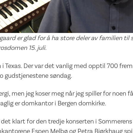
ard er glad for å ha store deler av familien til
osdomen 15. juli.
 i Texas. Der var det vanlig med opptil 700 frem
 gudstjenestene søndag.
ergi, men jeg koser meg når jeg spiller for noen f
aglig er domkantor i Bergen domkirke.
r det klart for den tredje konserten i Sommerens 
kantorene Espen Melbø og Petra Bjørkhaug spilt. 