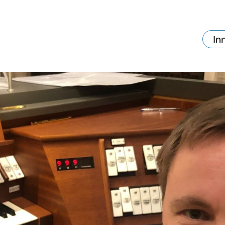
In
va skjer?
Ditt besøk