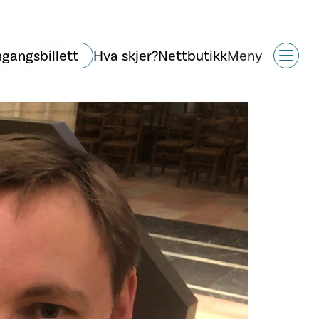
ngangsbillett
Hva skjer?
Nettbutikk
Meny