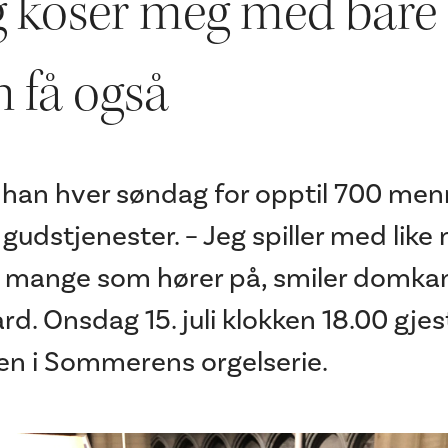
 koser meg med bare å
n få også
te han hver søndag for opptil 700 me
 gudstjenester. – Jeg spiller med lik
 mange som hører på, smiler domkan
d. Onsdag 15. juli klokken 18.00 gjes
n i Sommerens orgelserie.