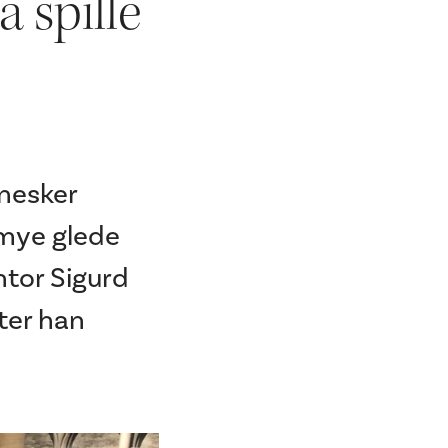
 spille
nnesker
e mye glede
tor Sigurd
ter han