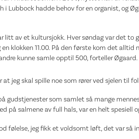
 i Lubbock hadde behov for en organist, og Øg
 litt av et kultursjokk. Hver søndag var det to 
 en klokken 11.00. På den første kom det allti
ndre kunne samle opptil 500, forteller Øgaard.
 at jeg skal spille noe som rører ved sjelen til fo
 på gudstjenester som samlet så mange mennesk
 på salmene av full hals, var en helt spesiell o
od følelse, jeg fikk et voldsomt løft, det var så i