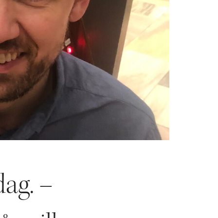
dag. –