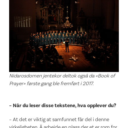
Nidarosdomen jentekor deltok også da «Book of
Prayer» første gang ble fremført i 2017.
– Når du leser disse tekstene, hva opplever du? ­
– At det er viktig at samfunnet får del i denne
virkeligheten. Å arbeide en plass der et er rom for