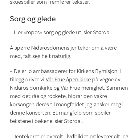
skuespiller som fremfører tekster.
Sorg og glede
– Her «ropes» sorg og glede ut, sier Størdal.
Å spørre
Nidarosdomens jentekor
om å være
med, falt seg helt naturlig.
– De er jo ambassadører for Kirkens Bymisjon. I
tillegg driver vi
Vår Frue åpen kirke
på vegne av
Nidaros domkirke og Vår Frue menighet
. Sammen
med det råe og rockete, bidrar den vakre
korsangen deres til mangfoldet jeg ønsker meg i
denne konserten. Et mangfold som speiler
tekstene i bøkene, sier Størdal.
– Jentekoret er overalt i lydbildet og leverer alt jeg