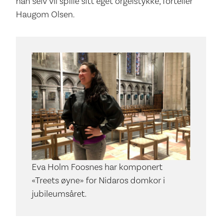
han selv vil spille sitt eget orgelstykke, forteller
Haugom Olsen.
Eva Holm Foosnes har komponert
«Treets øyne» for Nidaros domkor i
jubileumsåret.