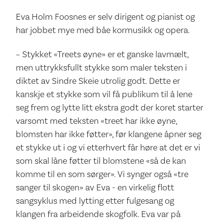
Eva Holm Foosnes er selv dirigent og pianist og
har jobbet mye med båe kormusikk og opera.
– Stykket «Treets øyne» er et ganske lavmælt,
men uttrykksfullt stykke som maler teksten i
diktet av Sindre Skeie utrolig godt. Dette er
kanskje et stykke som vil få publikum til å lene
seg frem og lytte litt ekstra godt der koret starter
varsomt med teksten «treet har ikke øyne,
blomsten har ikke føtter», før klangene åpner seg
et stykke ut i og vi etterhvert får høre at det er vi
som skal låne føtter til blomstene «så de kan
komme til en som sørger». Vi synger også «tre
sanger til skogen» av Eva - en virkelig flott
sangsyklus med lytting etter fulgesang og
klangen fra arbeidende skogfolk. Eva var på