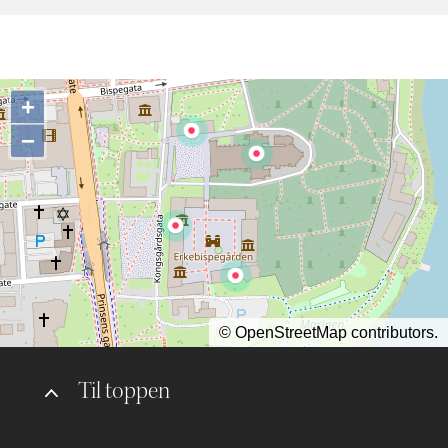
+
−
©
OpenStreetMap
contributors.
Til toppen