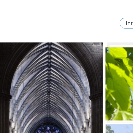
In
va skjer?
Ditt besøk