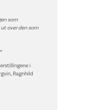
ingen som
 ut over den som
»
rstillingene i
rgvin, Ragnhild