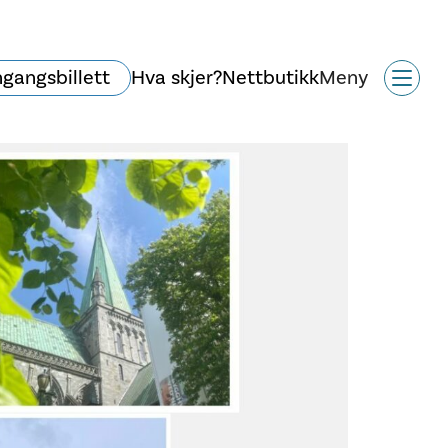
ngangsbillett
Hva skjer?
Nettbutikk
Meny