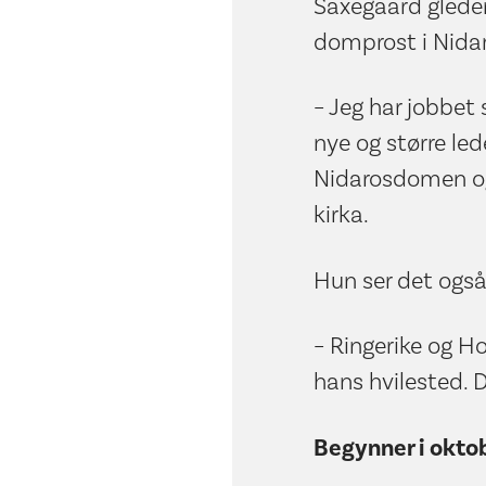
Saxegaard gleder 
domprost i Nidar
– Jeg har jobbet s
nye og større led
Nidarosdomen og 
kirka.
Hun ser det også
– Ringerike og Ho
hans hvilested. 
Begynner i okto