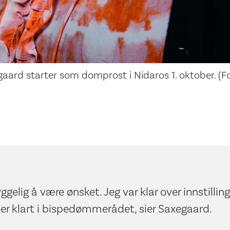
aard starter som domprost i Nidaros 1. oktober. (Fo
yggelig å være ønsket. Jeg var klar over innstilli
t er klart i bispedømmerådet, sier Saxegaard.