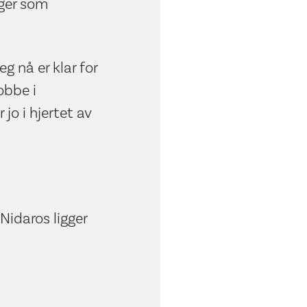
nger som
eg nå er klar for
obbe i
o i hjertet av
Nidaros ligger