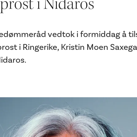
rost i Nidaros
edømmeråd vedtok i formiddag å til
ost i Ringerike, Kristin Moen Saxeg
idaros.