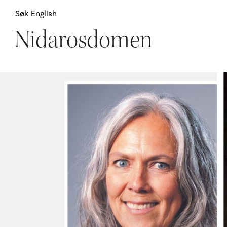
Søk
English
Nidarosdomen
Attraksjoner
H