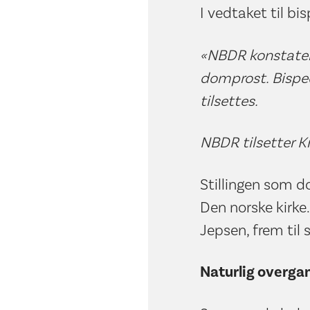
I vedtaket til b
«NBDR konstaterer
domprost. Bisped
tilsettes.
NBDR tilsetter K
Stillingen som do
Den norske kirke.
Jepsen, frem til 
Naturlig overga