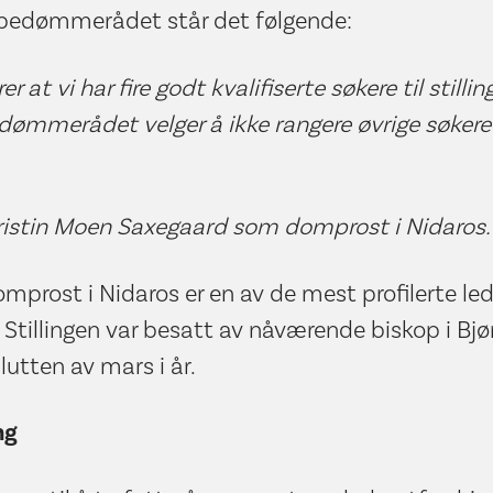
ispedømmerådet står det følgende:
 at vi har fire godt kvalifiserte søkere til still
ømmerådet velger å ikke rangere øvrige søkere
ristin Moen Saxegaard som domprost i Nidaros.
mprost i Nidaros er en av de mest profilerte lede
 Stillingen var besatt av nåværende biskop i Bjø
slutten av mars i år.
ng