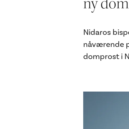
ny domp
Nidaros bisp
nåværende pr
domprost i N