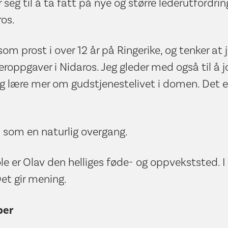
seg til å ta fatt på nye og større lederutfordri
os.
om prost i over 12 år på Ringerike, og tenker at j
eroppgaver i Nidaros. Jeg gleder med også til å j
lære mer om gudstjenestelivet i domen. Det er j
 som en naturlig overgang.
le er Olav den helliges føde- og oppvekststed. I 
Det gir mening.
ber