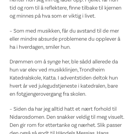
tid og rom til å reflektere, finne tilbake til kjernen
og minnes på hva som er viktig i livet.
– Som med musikken, får du avstand til de mer
eller mindre absurde problemene du opplever å
ha i hverdagen, smiler hun.
Drømmen om å synge her, ble sådd allerede da
hun var elev ved musikklinjen, Trondheim
Katedralskole, Katta. I adventstiden deltok hun
hvert år ved julegudstjeneste i katedralen, bare
en fotgjengerovergang fra skolen.
– Siden da har jeg alltid hatt et nært forhold til
Nidarosdomen. Den snakker veldig til meg visuelt.
Den gir rom for ettertanke og nærhet. Slik passer
den også så godt til Händels Messias. Hans