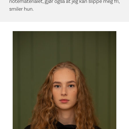
notematerialet, gjør også at jeg kan slippe meg fri,
smiler hun.