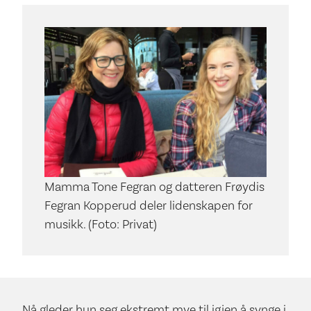
Mamma Tone Fegran og datteren Frøydis
Fegran Kopperud deler lidenskapen for
musikk. (Foto: Privat)
Nå gleder hun seg ekstremt mye til igjen å synge i