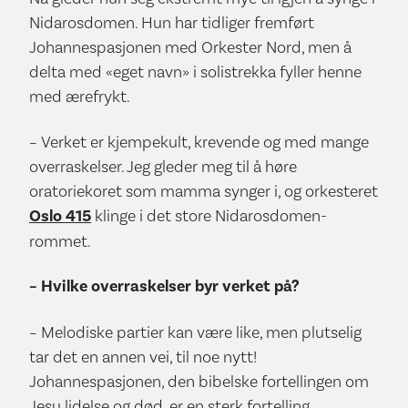
Nidarosdomen. Hun har tidliger fremført
Johannespasjonen med Orkester Nord, men å
delta med «eget navn» i solistrekka fyller henne
med ærefrykt.
– Verket er kjempekult, krevende og med mange
overraskelser. Jeg gleder meg til å høre
oratoriekoret som mamma synger i, og orkesteret
Oslo 415
klinge i det store Nidarosdomen-
rommet.
– Hvilke overraskelser byr verket på?
– Melodiske partier kan være like, men plutselig
tar det en annen vei, til noe nytt!
Johannespasjonen, den bibelske fortellingen om
Jesu lidelse og død, er en sterk fortelling.