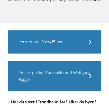
Les mer om Oslo415 her
Konsertpakke: Førsnakk med Wolfgang
Plagge
– Har du vært i Trondheim før? Liker du byen?