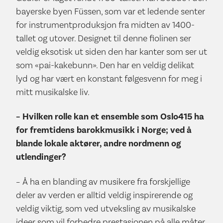
bayerske byen Füssen, som var et ledende senter
for instrumentproduksjon fra midten av 1400-
tallet og utover. Designet til denne fiolinen ser
veldig eksotisk ut siden den har kanter som ser ut
som «pai-kakebunn». Den har en veldig delikat
lyd og har vært en konstant følgesvenn for meg i
mitt musikalske liv.
– Hvilken rolle kan
et ensemble som Oslo415 ha
for fremtidens barokkmusikk i Norge; ved å
blande lokale akt
ø
rer, andre nordmenn og
utlendinger?
– Å ha en blanding av musikere fra forskjellige
deler av verden er alltid veldig inspirerende og
veldig viktig, som ved utveksling av musikalske
ideer som vil forbedre prestasjonen på alle måter.