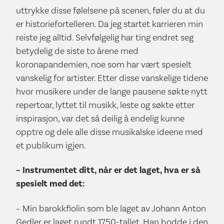
uttrykke disse følelsene på scenen, føler du at du
er historiefortelleren. Da jeg startet karrieren min
reiste jeg alltid. Selvfølgelig har ting endret seg
betydelig de siste to årene med
koronapandemien, noe som har vært spesielt
vanskelig for artister. Etter disse vanskelige tidene
hvor musikere under de lange pausene søkte nytt
repertoar, lyttet til musikk, leste og søkte etter
inspirasjon, var det så deilig å endelig kunne
opptre og dele alle disse musikalske ideene med
et publikum igjen.
– Instrumentet ditt, n
å
r er det laget, hva er så
spesielt med det:
– Min barokkfiolin som ble laget av Johann Anton
Gedler er laget rundt 1750-tallet. Han bodde i den